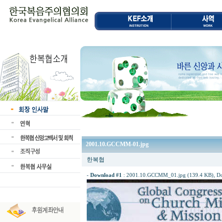
2001.10.GCCMM-01.jpg
한복협
-
Download #1
:
2001.10.GCCMM_01.jpg (139.4 KB)
, D