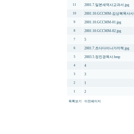
2001.7.일본새역사교과서.jpg
11
2001.10.GCCMM-김상복목사사회
10
2001.10.GCCMM-01.jpg
9
2001.10.GCCMM-02.jpg
8
5
7
2001.7.츠다다이나가끼책.jpg
6
2003.5.정진경목사.bmp
5
4
4
3
3
1
2
2
1
목록보기
이전페이지