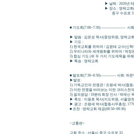
▶ 날짜 : 2026년 6월 12
▶ 장소 : 영락교회(김운성 목사
중구 수표로 33 ☎ 02)2
■ 기도회(7:00~7:30) --------------
▶ 말씀 : 김운성 목사(중앙위원, 영락교회 
▶ 기도 :
1) 한국교회를 위하여 / 김윤태 교수(신
2) 우리나라와 세계평화를 위하여 / 박정완
3) 합심 기도 (위 두 가지 기도제목을 위해
▶ 특송 : 영락교회
■ 발표회(7:30~8:50)------------
▶발표:
1) 기독교인의 전쟁관 / 조평세 박사(협동
2) 이란 전쟁을 바라보는 이란 크리스천의
3) 질의응답 / 10분4) 회장 인사 / 박재
▶ 축도 : 이용호 목사(지도위원, 서울영
▶ 광고 : 조평세 박사(협동사무총장, 177
■ 조찬 : 영락교회 제공(08:50~09:30)
<교통편>
교회 주소 : 서울시 중구 수표로 33