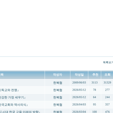
목록보
제목
작성자
작성일
추천
조회
한복협
2009/06/03
3113
31329
 『기독교와 전쟁』
한복협
2026/05/12
78
277
 『건강한 가정 세우기』
한복협
2026/05/12
64
244
- 『한국교회와 역사의식』
한복협
2026/04/03
95
357
『AI 시대 한국 교육 미래의 방향』
한복협
2026/03/04
100
476