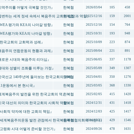
- 『지역주의를 어떻게 극복할 것인가』
한복협
2026/03/04
105
458
- 『급변하는 세계 정세 속에서 복음주의 교회의 입장과 역할』
한복협
2025/12/16
159
2001
 『WEA 평가와 KEA의 나아갈 방향』
한복협
2025/12/16
154
764
- 『WEA평가와 KEA의 나아갈 방향』
한복협
2025/10/31
193
948
- 『한국교회의 교회력과 성례』
한복협
2025/10/09
223
874
- 『복음주의 연합운동의 현황과 과제』
한복협
2025/09/04
221
891
- 『새로운 시대와 복음주의 리더십』
한복협
2025/06/05
337
1178
- 『세대와 성별이 조화를 이루는 가정』
한복협
2025/05/09
349
1307
- 『한국선교 140주년에 돌아보는 한국교회의 과제』
한복협
2025/04/01
350
1276
『3.1운동에서 본 현시국』
한복협
2025/03/05
368
1330
- 『세계복음주의 발전을 위한 한국교회의 역』
한복협
2025/02/05
415
1420
- 『미국 대선의 의미와 한국교회의 사회적 역할』
한복협
2024/12/31
431
1418
- 『사회적 약자에 대한 교회의 책임』
한복협
2024/12/03
425
1417
회 - 『세계복음주의운동 발전 관점에서 한국복음주의협의회에 바란다』
한복협
2024/10/23
429
1546
- 『고령화 시대 어떻게 준비할 것인가』
한복협
2024/09/26
478
1631