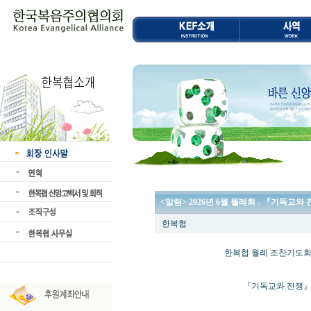
<알림> 2026년 6월 월례회 - 『기독교와
한복협
한복협 월례 조찬기도회 및
『기독교와 전쟁