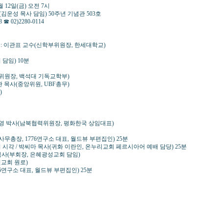
일(금) 오전 7시
 담임) 50주년 기념관 503호
280-0114
------ 사회: 이관표 교수(신학부위원장, 한세대학교)
담임) 10분
학위원장, 백석대 기독교학부)
 목사(중앙위원, UBF총무)
)
- 사회: 허문영 박사(남북협력위원장, 평화한국 상임대표)
사무총장, 1776연구소 대표, 월드뷰 부편집인) 25분
 시각 / 박씨마 목사(귀화 이란인, 온누리교회 페르시아어 예배 담당) 25분
신 목사(부회장, 은혜광성교회 담임)
천교회 원로)
6연구소 대표, 월드뷰 부편집인) 25분