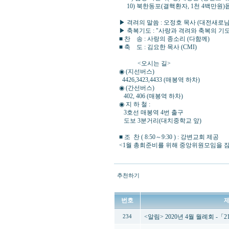
10) 북한동포(결핵환자, 1천 4백만원)
▶ 격려의 말씀 : 오정호 목사 (대전새로
▶ 축복기도 : "사랑과 격려와 축복의 기도
■ 찬 송 : 사랑의 종소리 (다함께)
■ 축 도 : 김요한 목사 (CMI)
<오시는 길>
◉ (지선버스)
4426,3423,4433 (매봉역 하차)
◉ (간선버스)
402, 406 (매봉역 하차)
◉ 지 하 철 :
3호선 매봉역 4번 출구
도보 3분거리(대치중학교 앞)
■ 조 찬 ( 8:50～9:30 ) : 강변교회 제공
<1월 총회준비를 위해 중앙위원모임을 잠
추천하기
번호
<알림> 2020년 4월 월례회 
234