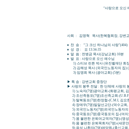
“사랑으로 오신 예수님
▶ 때 : 2011년12
▶ 곳 : 강변교회
강남구 도곡동 459-1
(3호선 매봉역 4번출
사회 : 김명혁 목사(한복협회장, 
♦ 찬 송 : “그 크신 하나님의 사랑"(4
♦ 성 경 : 요 13:34-35
♦ 말 씀 : 전병금 목사(강남교회) 10분
♦ 발 표 : 사랑으로 오신 예수님
1) 스티브 린튼 박사 (유진벨재단 회장) 
2) 김해성 목사 (외국인노동자의 집) (
3) 임명희 목사 (광야교회)
▶ 특 송 : 강변교회 중창단
▶ 사랑의 봉투 전달 : 한 단체에 사랑의 
1) 노숙자(7명)광야교회-(화평교회, 김
2) 조선족동포(7명)조선족교회-(U.B.F
3) 탈북동포(7명)한정협-(C.M.I, 김요
4) 장애우(7명)밀알선교단-(덕수교회,
5) 외국인노동자(7명)외국인노동자의 
6) 중국동포(7명)중국동포의 집-(여의
7) 몸 불편한 은퇴여교역자(7명)-(명성
8) 몸 불편한 은퇴목회자(7명)-(새문안
9) 음성 나환자(7명)애양원-(충신교회,