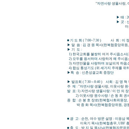
“자연사랑 생물사랑, 이웃사
▶ 때 : 2013년10월 1
▶ 곳 : 신촌성결교회(
마포구 노고산동 49-45 
■ 기 도 회 ( 7:00~7:30 ) 사 회 :
▶ 말 씀 : 김 경 원 목사(한복협중앙위원
▶ 기 도 :
1) 한국교회를 불쌍히 여겨 주시옵소서(계
2) 모두를 용서하며 사랑하게 해 주시옵소
3) 자연만물을 사랑하며 보살피게 하옵소서
4) 합심 통성기도 (위 세가지 주제를 위
▶특 송 : 신촌성결교회 중창단
▶ 발표회 ( 7:30～8:40 ) 사회 : 김 
주 제 : "자연사랑 생물사랑, 이웃사랑 
발 표: 1) 자연사랑 생물사랑 / 이 만 
2) 이웃사랑 원수사랑 / 손 동 희 권사
종 합 : 손 봉 호 장로(한복협사회위원장
박 종 화 목사(한복협중앙위원, 경동
■ 광 고 : 순천, 여수 방문 설명 : 
이옥기 목사(한복협총무, UBF 
■ 축 도 : 방 지 일 목사님(한복협자문위