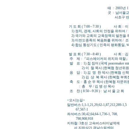
때 : 2003년 11월 10일
곳 : 남서울교회 (이 철
서초구 반포2동 4-21 ☎0
기 도 회 ( 7:00∼7:30 ) 사 회 :
1) 정치, 경제, 사회의 안정을 위하여 /
2) 국가와 교회의 교육정책의 발전을 위
3) 미전도종족의 복음화를 위하여 / 조
4) 합심 통성기도 ( 민족의 평화통일, 
발 표 회 ( 7:30∼8:40 ) 사 회 : 
주 제 : 『피스메이커의 위치와 역할
발 표 : 1) 칩 짐머 (국제 peacemaker min
2) 이 철 목사 (한복협 청년위원장, 
응 답 : 1) 김 영 한 박사 (한복협 
2) 김 상 복 목사 (한복협 부회장,
축 도 : 홍 순 우 목사 (한복협 자문위
: 총 무 / 김 병 선 목사
조 찬 ( 8:50∼9:20 ) : 남 서 울 교 회
<오시는길>
일반버스:1,1-1,21,29,62-1,87,212,289-1,5
67,567-1
좌석버스:30,42,64,64-1,736-1, 708,
798,908,918
지하철: 3호선 고속버스터미널역에
서 지하상가 경남쇼핑센터