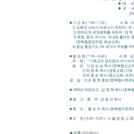
▶ 때 : 2005년 1월 1
▶ 곳 : 서울영동교회 
강남구 논현2동 88-2 
■ 기 도 회 ( 7:00～7:20 ) 사 회 
1) 교회와 나라가 바로서기 위하여 / 주
2) 한반도와 세계평화를 위하여 / 정 
3) 북한, 중국, 러시아, 국내에 흩어진 
(한복협중앙위원, 화성교회)
4) 합심 통성기도 (위 세가지 주제를 위
■ 발 표 회 ( 7:30～8:40 ) 사 회 
주 제 : 『기독교의 정치참여 어디까
발 표 : 1) 강 승 삼 목사 (한복협선
2) 박 종 화 목사 (경동교회) 15분
3) 박 종 순 목사 (충신교회, 세계
응 답 : 1) 손 봉 호 총장 (한복협사회위
■ 2004년 재정보고 : 김 명 혁 목사 (한
■ 광 고 : 총 무 / 김 병 선 목사
■ 축 도 : 홍 순 우 목사 (한복협자문
■ 조 찬 ( 8:50～9:20 ) : 서 울 영 동 교 회
◉ 초록 (지선버스)