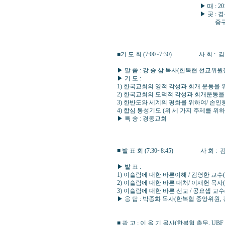
▶ 때 : 2017년 3월 1
▶ 곳 : 경동교회 (채
중구 장충단로 204(장충동1
■기 도 회 (7:00~7:30) 사 회 :
▶ 말 씀 : 강 승 삼 목사(한복협 선교위
▶ 기 도 :
1) 한국교회의 영적 각성과 회개 운동을
2) 한국교회의 도덕적 각성과 회개운동을
3) 한반도와 세계의 평화를 위하여/ 손인
4) 합심 통성기도 (위 세 가지 주제를 위
▶ 특 송 : 경동교회
■ 발 표 회 (7:30~8:45) 사 회 :
▶ 발 표 :
1) 이슬람에 대한 바른이해 / 김영한 교
2) 이슬람에 대한 바른 대처/ 이재헌 목
3) 이슬람에 대한 바른 선교 / 공요셉 
▶ 응 답 : 박종화 목사(한복협 중앙위원, 
■ 광 고 : 이 옥 기 목사(한복협 총무, UBF