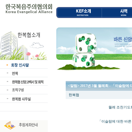
<알림> 2017년 3월 월례회 - 「이슬람
한복협
월례 조찬기도회 및
「이슬람에 대한 바른 이해와