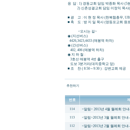
응 답 : 1) 경동교회 담임 박종화 목사 (5분
2) 신촌성결교회 담임 이정익 목사(
■ 광 고 : 이 현 정 목사 (한복협총무, UB
■ 축 도 : 방 지 일 목사 (영등포교회 원로
<오시는 길>
◉ (지선버스)
4426,3423,4433 (매봉역 하차)
◉ (간선버스)
402, 406 (매봉역 하차)
◉ 지 하 철 :
3호선 매봉역 4번 출구
도보 3분거리(대치중학교 앞)
■ 조 찬 ( 8:50～9:30 ) : 강변교회 제공
추천하기
번호
<알림> 2013년 4월 월례회 안
114
<알림>2013년 3월 월례회 안내
113
<알림>2013년 2월 월례회 안내
112