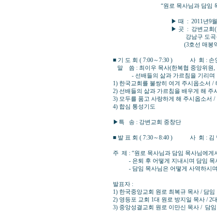
“원로 목사님과 담임 목사님
▶ 때 : 2011년9월09일 (
▶ 곳 : 강변교회(허태성
강남구 도곡동 459-1 ☎ 0
(3호선 매봉역 4번출구 
■ 기 도 회 ( 7:00～7:30 ) 사 회 
말 씀 : 최이우 목사(한복협 중앙위원,
- 선배들의 삶과 가르침을 기리며 
1) 한국교회를 불쌍히 여겨 주시옵소서 /
2) 선배들의 삶과 가르침을 배우게 해 주
3) 모두를 품고 사랑하게 해 주시옵소서
4) 합심 통성기도
▶특 송 : 강변교회 중창단
■ 발 표 회 ( 7:30～8:40 ) 사 회 :
주 제 : “원로 목사님과 담임 목사님에게
- 은퇴 후 어떻게 지내시며 담임 목
- 담임 목사님은 어떻게 사역하시며 
발표자 :
1) 한국중앙교회 원로 최복규 목사 / 담임 
2) 영등포 교회 1대 원로 방지일 목사 / 2
3) 중앙성결교회 원로 이만신 목사 / 담임 