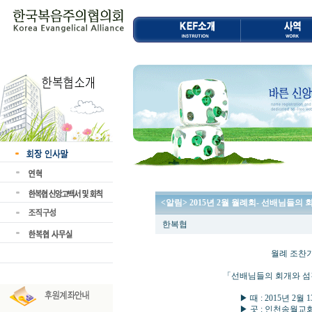
<알림> 2015년 2월 월례회- 선배님들
한복협
월례 조찬기도회 및
「선배님들의 회개와 섬김과 
▶ 때 : 2015년 2월 13일 (
▶ 곳 : 인천송월교회(박삼