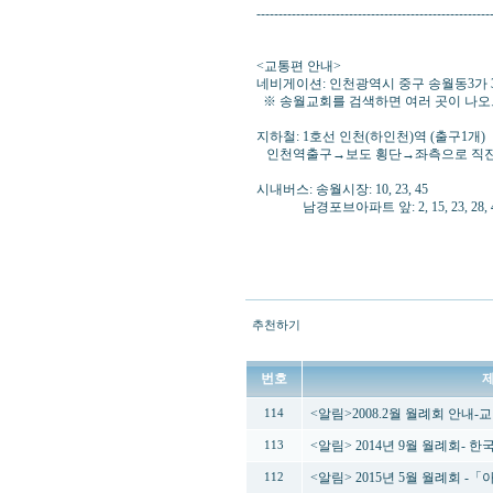
-----------------------------------------------------
<교통편 안내>
네비게이션: 인천광역시 중구 송월동3가 3번지 (
※ 송월교회를 검색하면 여러 곳이 나오
지하철: 1호선 인천(하인천)역 (출구1개)
인천역출구→보도 횡단→좌측으로 직진
시내버스: 송월시장: 10, 23, 45
남경포브아파트 앞: 2, 15, 23, 28, 
추천하기
번호
<알림>2008.2월 월례회 안내
114
<알림> 2014년 9월 월례회-
113
<알림> 2015년 5월 월례회 
112