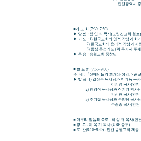
인천광역시 중구 자유공원서로 45번
■기 도 회 (7:30~7:50) 
▶ 말 씀 : 림 인 식 목사(노량진교
▶ 기 도 : 1) 한국교회의 영적 각성과 
2) 한국교회의 윤리적 각성과 사랑 운
3) 합심 통성기도 (위 두가지 주제
▶ 특 송 : 송월교회 중창단
■ 발 표 회 (7:55~9:00) 사
주 제 : 『선배님들의 회개와 섬김과 순
▶ 발 표 1) 길선주 목사님과 이기풍 목
이건영 목사(인천 제2교회 담임)
2) 한경직 목사님과 장기려 박사님의
김상현 목사(인천 부광교회 담임)
3) 주기철 목사님과 손양원 목사님의
주승중 목사(인천 주안장로교회 담
■ 마무리 말씀과 축도 : 최 성 규 목사(
■ 광 고 : 이 옥 기 목사 (UBF 총무)
■ 조 찬(9:10~9:40) : 인천 송월교회 제공