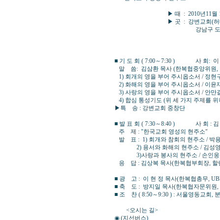
▶ 때 : 2010년11월 12일 
▶ 곳 : 강변교회(허태성 
강남구 도곡동 459-1 ☎ 
(3호선 매봉역 4번출
■ 기 도 회 ( 7:00～7:30 ) 사 회:
말 씀: 김삼환 목사 (한복협중앙위원, 
1) 회개의 영을 부어 주시옵소서 / 정현
2) 화해의 영을 부어 주시옵소서 / 이윤
3) 사랑의 영을 부어 주시옵소서 / 안만
4) 합심 통성기도 (위 세 
▶특 송 : 강변교회 중창단
■ 발 표 회 ( 7:30～8:40 ) 사 회 
주 제 : "한국교회 영성의 현주소"
발 표 : 1) 회개와 참회의 현주소 / 박용
2) 용서와 화해의 현주소 / 김성영 
3)사랑과 봉사의 현주소 / 손인웅 
응 답 : 김상복 목사(한복협부회장, 할
■ 광 고 : 이 현 정 목사(한복협총무, UB
■ 축 도 : 방지일 목사(한복협자문위원
■ 조 찬 ( 8:50～9:30 ) : 서울영동교
<오시는 길>
◉ (지선버스)