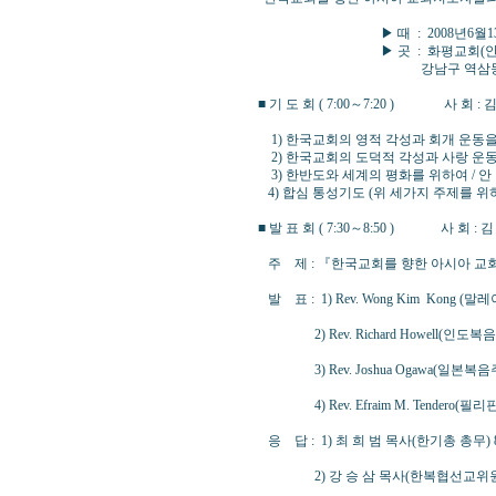
▶ 때 : 2008년6월13일 (
▶ 곳 : 화평교회(안만수 
강남구 역삼동 683-25호 ☎
■ 기 도 회 ( 7:00～7:20 ) 사 회 
1) 한국교회의 영적 각성과 회개 운동을 
2) 한국교회의 도덕적 각성과 사랑 운동
3) 한반도와 세계의 평화를 위하여 / 안
4) 합심 통성기도 (위 세가지 주제를 위
■ 발 표 회 ( 7:30～8:50 ) 사 회 
주 제 : 『한국교회를 향한 아시아 
발 표 : 1) Rev. Wong Kim Kong
2) Rev. Richard Howell(인도
3) Rev. Joshua Ogawa(일본복
4) Rev. Efraim M. Tendero(
응 답 : 1) 최 희 범 목사(한기총 총무) 
2) 강 승 삼 목사(한복협선교위원장,