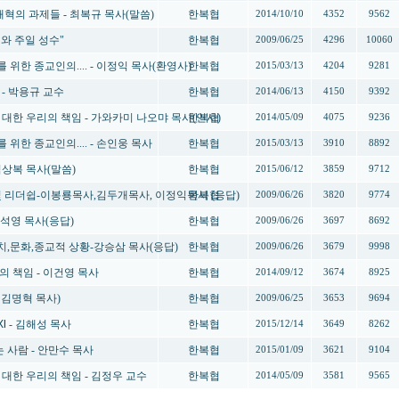
 개혁의 과제들 - 최복규 목사(말씀)
한복협
2014/10/10
4352
9562
와 주일 성수"
한복협
2009/06/25
4296
10060
 위한 종교인의.... - 이정익 목사(환영사)
한복협
2015/03/13
4204
9281
 - 박용규 교수
한복협
2014/06/13
4150
9392
에 대한 우리의 책임 - 가와카미 나오먀 목사(인사)
한복협
2014/05/09
4075
9236
 위한 종교인의.... - 손인웅 목사
한복협
2015/03/13
3910
8892
 김상복 목사(말씀)
한복협
2015/06/12
3859
9712
 및 리더쉽-이봉룡목사,김두개목사, 이정익목사 (응답)
한복협
2009/06/26
3820
9774
임석영 목사(응답)
한복협
2009/06/26
3697
8692
정치,문화,종교적 상황-강승삼 목사(응답)
한복협
2009/06/26
3679
9998
리의 책임 - 이건영 목사
한복협
2014/09/12
3674
8925
 김명혁 목사)
한복협
2009/06/25
3653
9694
 Ⅺ - 김해성 목사
한복협
2015/12/14
3649
8262
하는 사람 - 안만수 목사
한복협
2015/01/09
3621
9104
에 대한 우리의 책임 - 김정우 교수
한복협
2014/05/09
3581
9565