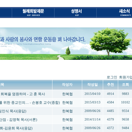
로그인
회원가
제목
작성자
작성일
추천
조회
의 회복을 염원하며 - 고 훈 목사
한복협
2015/04/10
4914
9883
 위한 종교인의.... - 손봉호 교수(종합)
한복협
2015/03/13
4584
10102
 림인식 목사(응답)
한복협
2009/06/26
4485
9554
·단점 - 김명혁 목사(서론)
한복협
2014/11/14
4379
9658
교회-김윤희 목사(응답)
한복협
2009/06/26
4372
9484