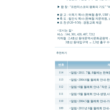
▶ 합 창 : “프란치스코의 평화의 기도” “
■ 광 고 : 이옥기 목사 (한복협 총무, UBF
■ 축 도 : 림인식 목사 (한복협 자문위원,
■ 조 찬 (9:20~9:50) : 경동교회 제공
<오시는 길>
버스 : 144, 301, 420, 407, 7212
지하철 : 2,4호선 동대문역사문화공원역 
3호선 동대입구역 → 2,3번 출구 수
추천하기
번호
<알림>2011. 7월, 8월에는 
114
<알림>2004.6월 월례회 안내
113
<알림>6월 월례회 안내-"작은
112
<알림>9월 월례회 안내-생명,
111
<알림>2004.5월 월례회 안내
110
<알림>2011년 6월 월례회 안내
109