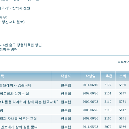
애국가” / 참석자 전원
 총무)
 노량진교회 원로)
→ 4번 출구 장충체육관 방면
정약국 방면
목록보
제목
작성자
작성일
추천
조회
한복협 월례회가 없습니다
한복협
2011/06/10
2172
5980
-한국교회와 섬기는 삶
한복협
2009/06/26
2151
5847
 교회들을 격려하며 함께 하는 한국교회"
한복협
2009/06/03
2119
5751
사랑
한복협
2009/06/26
2118
5812
-가정과 자녀를 세우는 교회
한복협
2009/06/26
2105
5841
- 멘토에게 삶의 길을 묻다
한복협
2011/05/23
2072
5936