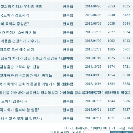
 한국교회의 미래와 우리의 책임
한복협
2014/06/26
2053
6035
-한국교회와 경로사역
한복협
2009/06/26
2040
5482
「나의 목회의 중심은?」
한복협
2015/06/08
2038
5644
 새해와 여생의 소원과 기도
한복협
2015/12/07
2027
5824
-「아이들을 건강하게 키우기」
한복협
2015/04/20
1992
6013
 사랑으로 오신 예수님 Ⅺ
한복협
2015/12/01
1985
5701
 선배님들의 회개와 섬김과 순교의 신앙을 사모하며
한복협
2015/01/19
1925
5913
 장감성침순 교회의 장 . 단점
한복협
2014/10/25
1874
5721
 - 종교개혁과 한국교회 개혁의 과제들
한복협
2014/09/15
1854
5518
- 남북의 화해와 평화와 통일을 어떻게 이룰 것인가!
한복협
2015/10/16
1854
5658
 3.1 정신을 이어받아:남북한의 평화통일과 아시아의 평화를 위한 종교인의 사명과 역할
한복협
2015/02/24
1844
5502
은 모이지 않습니다
한복협
2015/07/02
1844
5686
 한국교회가 힘써야 할 일들!
한복협
2015/09/21
1837
5827
슬렘 선교 어떻게 할 것인가 ?
한복협
2015/07/31
1811
5718
[1]
[2]
[3]
[4]
[5]
[6]
7
[8]
[9]
[10]
..
[12]
[다음 10개