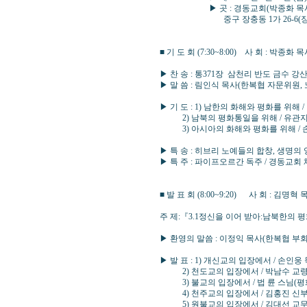
▶ 곳 : 경동교회(박종화 목사
중구 장충동 1가 26-6(장충단로 20
■ 기 도 회 (7:30~8:00) 사 회 : 박
▶ 찬 송 : 통371장 삼천리 반도 금수 강산
▶ 말 씀 : 림인식 목사(한복협 자문위원,
▶ 기 도 : 1) 남한의 화해와 평화를 위
2) 남북의 평화통일을 위해 / 유관지
3) 아시아의 화해와 평화를 위해 / 
▶ 특 송 : 히브리 노예들의 합창, 생명의
▶ 특 주 : 파이프오르간 독주 / 경동교회
■ 발 표 회 (8:00~9:20) 사 회 : 김
주 제:『3.1정신을 이어 받아:남북한의
▶ 환영의 말씀 : 이정익 목사(한복협 부
▶ 발 표 : 1) 개신교의 입장에서 / 손인
2) 천도교의 입장에서 / 박남수 교령(
3) 불교의 입장에서 / 법 륜 스님(평화
4) 천주교의 입장에서 / 김홍진 신부(
5) 원불교의 입장에서 / 김대선 교무(