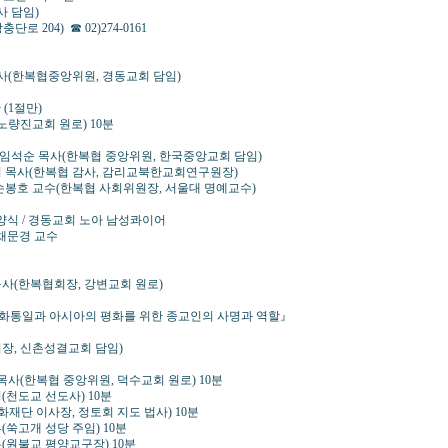
 담임)
4) ☎ 02)274-0161
종화 목사(한복협중앙위원, 경동교회 담임)
 (1절만)
 노량진교회 원로) 10분
해 / 임석순 목사(한복협 중앙위원, 한국중앙교회 담임)
 목사(한복협 감사, 감리교북한교회연구원장)
손봉호 교수(한복협 사회위원장, 서울대 명예교수)
 양식 / 경동교회 노아 남성콰이어
 채문경 교수
명혁 목사(한복협회장, 강변교회 원로)
 평화통일과 아시아의 평화를 위한 종교인의 사명과 역할』
회장, 신촌성결교회 담임)
웅 목사(한복협 중앙위원, 덕수교회 원로) 10분
천도교 선도사) 10분
재단 이사장, 정토회 지도 법사) 10분
쑥고개 성당 주임) 10분
원불교 평양교구장) 10분