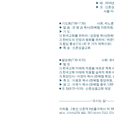
▶ 때 : 2019년 10월 1
▶ 곳 : 신촌성결교회 (
서울 마포구 신촌로12길 12 
■ 기도회(7:00~7:30) 사회: 박노
▶ 말 씀 : 전 병 금 목사(한복협 자문위원,
▶ 기 도 :
1) 한국교회를 위하여 / 성창용 목사(한
2) 한반도의 안정과 평화를 위하여 / 허
3) 합심 통성기도 (위 두 가지 제목으로)
▶ 특 송 : 신촌성결교회
■ 발표회(7:30~8:35) 사회: 최
▶ 발 표 :
1) 한국교회 미래에 적용될 새로운 목회 
2) 한국교회 미래에 적용할 실제적 목회 
3) 회장인사 / 이정익 목사 (한복협 회장
▶ 축 도 : 이용호 목사 (한복협 중앙위원
▶ 광 고 : 이옥기 목사 (한복협 총무, UBF
■ 조 찬(8:35~9:10) : 신촌성결교회 제공
-------------------------------<오시는 길>---------
지하철 2호선 신촌역 8번출구에서 약 3
버스 (간선)270, 602, 707 (지선) 7512, 5