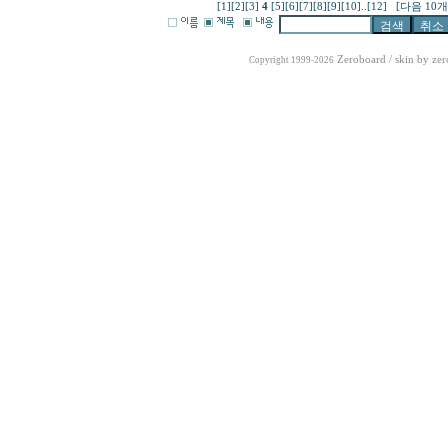
[1]
[2]
[3]
4
[5]
[6]
[7]
[8]
[9]
[10]
..
[12]
[다음 10개
Zeroboard
/ skin by
zer
Copyright 1999-2026