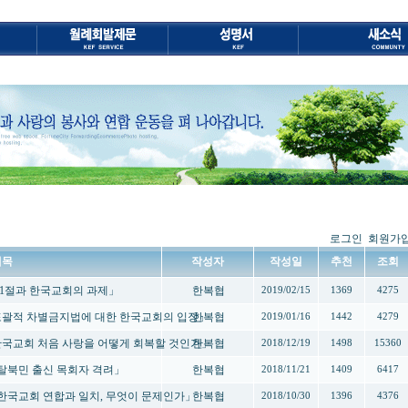
로그인
회원가
제목
작성자
작성일
추천
조회
「3.1절과 한국교회의 과제」
한복협
2019/02/15
1369
4275
-「포괄적 차별금지법에 대한 한국교회의 입장」
한복협
2019/01/16
1442
4279
-「한국교회 처음 사랑을 어떻게 회복할 것인가」
한복협
2018/12/19
1498
15360
-「탈북민 출신 목회자 격려」
한복협
2018/11/21
1409
6417
 -「한국교회 연합과 일치, 무엇이 문제인가」
한복협
2018/10/30
1396
4376