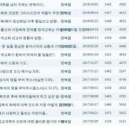
 -「개혁을 넘어 이제는 변혁이다」
한복협
2018/10/05
1442
4382
 -「성화된 건강한 그리스도인의 역할이 무엇인가」
한복협
2018/08/16
1427
4412
-「남북/북미 정상회담 이후 통일선교 방향」
한복협
2018/05/25
1449
4615
 -「저출산과 가정해체 문제를 한국교회는 어떻게 대처할 것인가」
한복협
2018/04/19
1418
4263
-「한국교회 선교의 현황과 방향」
한복협
2018/03/13
1416
4386
-「한·중·일을 중심한 동아시아의 상황과 기독교의 역할」
한복협
2018/02/26
1470
4466
-「한국교회가 힘써서 하여야 할 일들은?」
한복협
2018/01/16
1421
4634
「새해의 소원과 기도」
한복협
2017/12/27
1435
4473
「사랑으로 오신 예수님 XIII」
한복협
2017/11/21
1482
5247
「감사의 영을 부어 주소서(살전 5:18)」
한복협
2017/10/19
1451
4746
 「회개의 영을 부어주시옵소서(시 51:17)」 」
한복협
2017/09/15
1430
4933
「은퇴자로 후배 목회자들에게 하고 싶은 말~」
한복협
2017/08/08
1483
4781
- 「남북의 화해와 대북 인도적 지원 어떻게 할 것인가」
한복협
2017/05/17
1480
5816
- 「내가 사랑하고 돌보는 어린이들」
한복협
2017/04/21
1475
5052
- 「종교개혁의 모토에 대한 올바른 평가와 이해」
한복협
2017/03/29
1556
5121