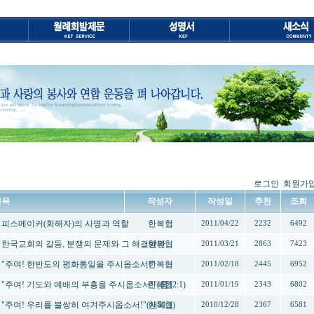
로그인
회원가
제목
작성자
작성일
추천
조회
내- 피스메이커(화해자)의 사명과 역할
한복협
2011/04/22
2232
6492
내- 한국교회의 갈등, 분쟁의 문제와 그 해결방안
한복협
2011/03/21
2863
7423
내- "주여! 한반도의 평화통일을 주시옵소서!"
한복협
2011/02/18
2445
6952
 "주여! 기도와 예배의 부흥을 주시옵소서!"(롬12:1)
한복협
2011/01/19
2343
6802
 "주여! 우리를 불쌍히 여겨주시옵소서!"(시51:1)
한복협
2010/12/28
2367
6581