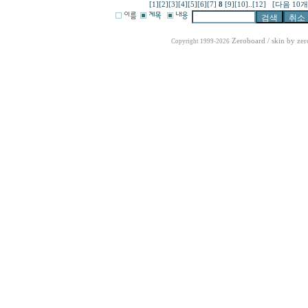
[1]
[2]
[3]
[4]
[5]
[6]
[7]
8
[9]
[10]
..
[12]
[다음 10개
Zeroboard
/ skin by
zer
Copyright 1999-2026