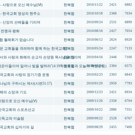
내- 사랑으로 오신 예수님(Ⅵ)
한복협
2010/11/22
2421
6882
안내- 한국교회 영성의 현주소
한복협
2010/10/18
2368
7034
안내- 신앙의 선배들을 기리며
한복협
2010/09/24
2531
6899
- 전쟁과 평화
한복협
2010/08/16
2427
7054
한복협 월례회가 없습니다
한복협
2010/06/12
2624
6920
-작은 교회들을 격려하며 함께 하는 한국교회2
한복협
2010/05/24
2247
7133
내-용서와 사랑과 화해의 순교자 손양원 목사님을 기리며
한복협
2010/04/16
2448
7100
-"젊은이들이여 일어나 빛을 발하라"(4.19학생운동과 오늘의 학생운동)
한복협
2010/03/24
2384
6575
-한국교회와 사랑의 장기기증 운동
한복협
2010/02/23
2303
6843
하나님의 구하시는 제사(시편51:17)
한복협
2010/01/20
2959
7793
-새해의 소망과 기도
한복협
2009/12/23
2421
6934
-사랑으로 오신 예수님(Ⅴ)
한복협
2009/11/26
2358
6704
내-한국교회와 스포츠선교
한복협
2009/10/22
2886
7351
내-기독교와 이슬람
한복협
2009/09/22
2528
6767
-한국교회와 십자가의 길
한복협
2009/08/29
2455
7400